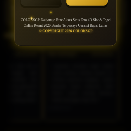
Pemain dapat memulai taruhan modal
Bagaimana cara membuat akun di situs
+
terjangkau melalui pilihan transaksi QRIS
resmi COLOKSGP?
✶
instan, e-wallet, serta transfer bank lokal
COLOKSGP Dailymujo Rute Akses Situs Toto 4D Slot & Togel
Online Resmi 2026 Bandar Terpercaya Garansi Bayar Lunas
Indonesia 24 jam nonstop.
Pendaftaran akun gratis dapat dilakukan
© COPYRIGHT 2026 COLOKSGP
REVIEW TERATAS MEMBER COLOKSGP
secara mudah lewat menu registrasi halaman
utama dengan menyertakan data diri valid.
Eko Sulistyo
Hendra 
★★★★★
★★★★★
us toto 4d di
"Layanan taruhan togel online
"Situs 
banget dari
resmi paling mantap sejauh ini.
recomme
erkenal. Cari
Pilihan pasaran lengkap, sistem
di sin
ian gak perlu
fairplay tanpa rekayasa, bikin
serin
OKSGP benar-
bettor makin tenang berburu
banget
paling ideal."
keberuntungan tiap hari."
hari. S
sangat
2026-07-29
2026-07-