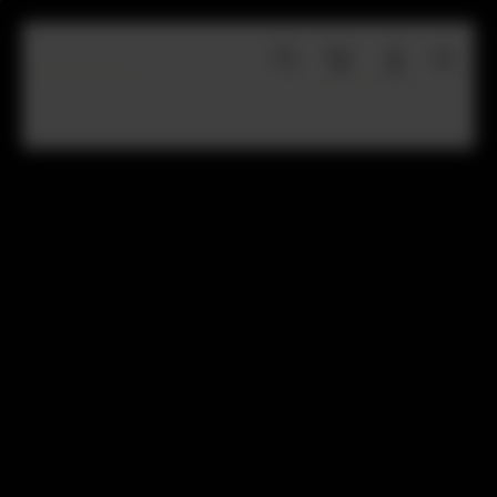
Skip
to
Cari
Navigation
content
Troli
Login