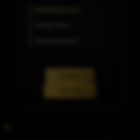
HONGKONG POOLS
SYDNEY POOLS
SINGAPORE POOLS
LOGIN
DAFTAR
Layer Popup Close