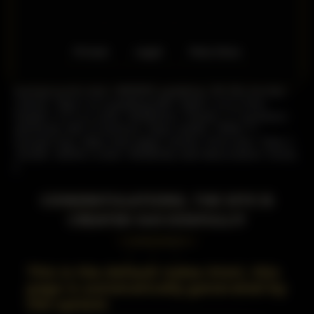
Privasi
Legal
Peta Situs
background-color: #f0f0f0; padding: 2% 5%; border-
radius: 10px } ul { padding-left: 20px; } ul li { line-
height: 2.3 } a { color: #20a53a } .footer { /* position:
absolute; left: 0; bottom: 32px; width: 100%; */
margin-top: 24px; text-align: center; font-size: 12px; }
.footer .btlink { color: #20a53a; text-decoration: none;
}
CONGRATULATIONS, THE SITE IS
CREATED SUCCESSFULLY!
This is the default index.html, this
page is automatically generated by
the system