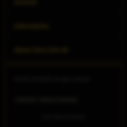
Account
Buka
Information
Buka
About situs toto 4d
© 2026 COLOKSGP. All rights reserved.
Indonesia / Bahasa Indonesia
Ingin Tetap Terhubung?