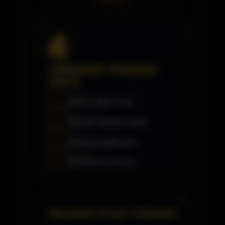
4
LANGKAH PASANG
TOTO
LANGKAH 1
01
Daftar Akun Toto
LANGKAH 2
02
Deposit Modal Cetek
LANGKAH 3
03
Pasang Angka Jitu
LANGKAH 4
04
Withdraw JP Paus
PASARAN TOGEL TERBAIK