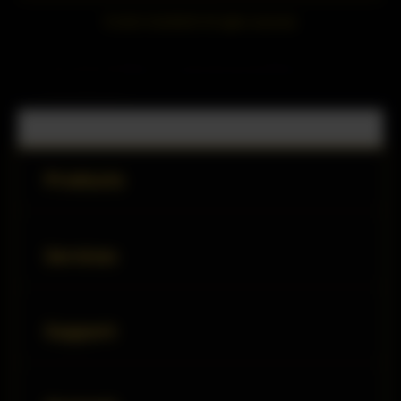
© 2025 COLOKSGP. All rights reserved.
situs toto
>
COLOKSGP
>
situs toto
Footer Navigation
Buka
Products
Buka
Services
Buka
Support
Buka